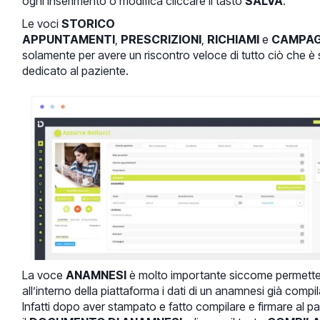
ogni inserimento o modifica cliccare il tasto
SALVA
.
Le voci
STORICO
APPUNTAMENTI
,
PRESCRIZIONI
,
RICHIAMI
e
CAMPA
solamente per avere un riscontro veloce di tutto ciò che è 
dedicato al paziente.
La voce
ANAMNESI
è molto importante siccome permette 
all’interno della piattaforma i dati di un anamnesi già compil
Infatti dopo aver stampato e fatto compilare e firmare al p