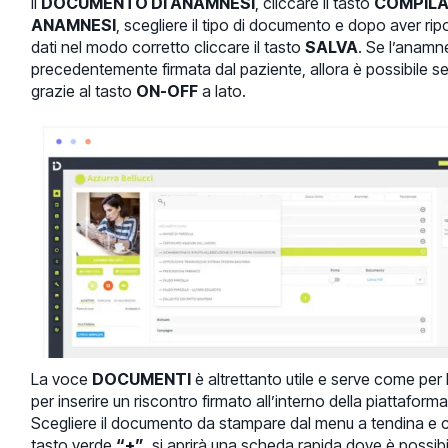
il
DOCUMENTO DI ANAMNESI
, cliccare il tasto
COMPIL
ANAMNESI
, scegliere il tipo di documento e dopo aver ripor
dati nel modo corretto cliccare il tasto
SALVA
. Se l’anamn
precedentemente firmata dal paziente, allora è possibile s
grazie al tasto
ON-OFF
a lato.
La voce
DOCUMENTI
è altrettanto utile e serve come per
per inserire un riscontro firmato all’interno della piattaforma
Scegliere il documento da stampare dal menu a tendina e c
tasto verde
“+”
, si aprirà una scheda rapida dove è possibi