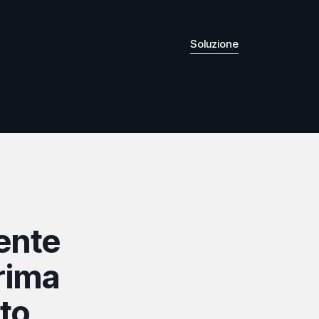
Soluzione
ente
rima
to