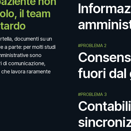
paziente non
Informazi
olo, il team
amminist
itardo
artella, documenti su un
#PROBLEMA 2
 a parte: per molti studi
Consensi
amministrative sono
ri di comunicazione,
fuori dal
 che lavora raramente
#PROBLEMA 3
Contabili
sincroniz