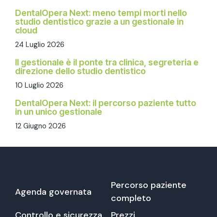
DentalOpera Next: meno tempi morti nello
studio dentistico grazie a un gestionale in
cloud
24 Luglio 2026
Il gestionale è il ponte tra clinica, segreteria e
direzione dello studio dentistico
10 Luglio 2026
DentalOpera Next: il percorso paziente tutto
in un unico gestionale
12 Giugno 2026
Percorso paziente
Agenda governata
completo
Controllo e sicurezza
Prezzi