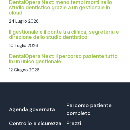
DentalOpera Next: meno tempi morti nello
studio dentistico grazie a un gestionale in
cloud
24 Luglio 2026
Il gestionale è il ponte tra clinica, segreteria e
direzione dello studio dentistico
10 Luglio 2026
DentalOpera Next: il percorso paziente tutto
in un unico gestionale
12 Giugno 2026
Percorso paziente
Agenda governata
completo
Controllo e sicurezza
Prezzi