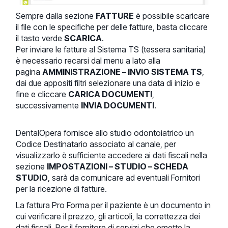
Sempre dalla sezione
FATTURE
è possibile scaricare
il file con le specifiche per delle fatture, basta cliccare
il tasto verde
SCARICA
.
Per inviare le fatture al Sistema TS (tessera sanitaria)
è necessario recarsi dal menu a lato alla
pagina
AMMINISTRAZIONE – INVIO SISTEMA TS
,
dai due appositi filtri selezionare una data di inizio e
fine e cliccare
CARICA DOCUMENTI
,
successivamente
INVIA DOCUMENTI
.
DentalOpera fornisce allo studio odontoiatrico un
Codice Destinatario associato al canale, per
visualizzarlo è sufficiente accedere ai dati fiscali nella
sezione
IMPOSTAZIONI – STUDIO – SCHEDA
STUDIO
, sarà da comunicare ad eventuali Fornitori
per la ricezione di fatture.
La fattura Pro Forma per il paziente è un documento in
cui verificare il prezzo, gli articoli, la correttezza dei
dati fiscali. Per il fornitore di servizi che emette la