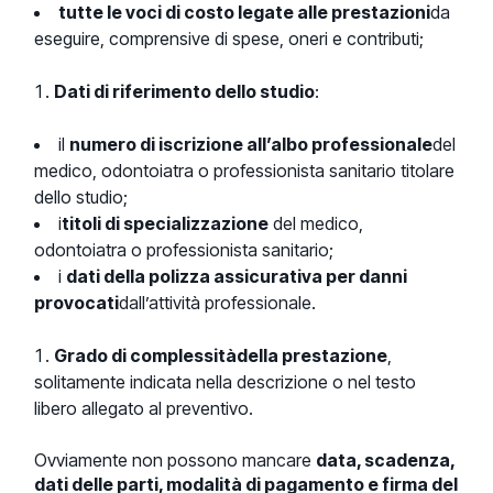
tutte le voci di costo legate alle prestazioni
da
eseguire, comprensive di spese, oneri e contributi;
Dati di riferimento dello studio
:
il
numero di iscrizione all’albo professionale
del
medico, odontoiatra o professionista sanitario titolare
dello studio;
i
titoli di specializzazione
del medico,
odontoiatra o professionista sanitario;
i
dati della polizza assicurativa per danni
provocati
dall’attività professionale.
Grado di complessità
della prestazione
,
solitamente indicata nella descrizione o nel testo
libero allegato al preventivo.
Ovviamente non possono mancare
data, scadenza,
dati delle parti, modalità di pagamento e firma del