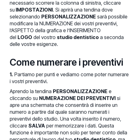
necessario scorrere la colonna di sinistra, cliccare
su
IMPOSTAZIONI
. Si aprirà una tendina dove
selezionando
PERSONALIZZAZIONE
sarà possibile
modificare la NUMERAZIONE dei vostri preventivi,
l’ASPETTO della grafica e l’INSERIMENTO
del
LOGO
del vostro
studio dentistico
a seconda
delle vostre esigenze.
Come numerare i preventivi
1.
Partiamo per punti e vediamo come poter numerare
i vostri preventivi.
Aprendo la tendina
PERSONALIZZAZIONE
e
cliccando su
NUMERAZIONE DEI PREVENTIVI
si
apre una schermata che consentirà di inserire un
numero a partire dal quale saranno numerati i
preventivi dello studio. Una volta inserito il numero,
cliccare
SALVA
per memorizzare i dati. Questa
funzione è importante non solo per tener conto della
percentuale di lavoro del tuo
studio dentistico
, ma