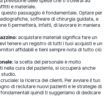
na previsione delle spese che ti troverai ad
fitti e materiale.
: questo passaggio è fondamentale. Optare per
adiografiche, software di chirurgia guidata, e
one ti permetterà, infatti, di lavorare in maniera
gazzino
: acquistare materiali significa fare un
i tenere un registro di tutti i tuoi acquisti e un
nitori affidabili e tieni sempre nota di tutto ciò
onale
: la scelta del personale è molto
ti nella cura del paziente, si occuperà anche
 studio.
ruciale: la ricerca dei clienti. Per avviare il tuo
ogno di reclutare nuovi pazienti e le strategie di
fondamentali quindi ti suggeriamo di dedicare