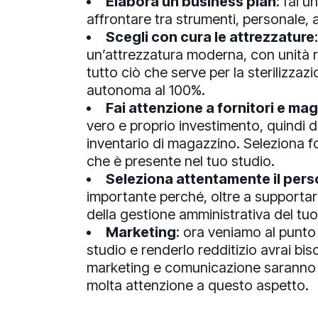
Elabora un business plan
: fai u
affrontare tra strumenti, personale, af
Scegli con cura le attrezzature
un’attrezzatura moderna, con unità r
tutto ciò che serve per la sterilizzazi
autonoma al 100%.
Fai attenzione a fornitori e ma
vero e proprio investimento, quindi dev
inventario di magazzino. Seleziona for
che è presente nel tuo studio.
Seleziona attentamente il pers
importante perché, oltre a supportar
della gestione amministrativa del tuo
Marketing
: ora veniamo al punto c
studio e renderlo redditizio avrai bis
marketing e comunicazione saranno 
molta attenzione a questo aspetto.